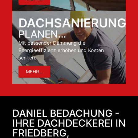
DACHSANIERUNG
PLANEN...
Mit passender Dämmung die
Energieeffizienz erhöhen und Kosten
senken.
MEHR...
DANIEL BEDACHUNG -
IHRE DACHDECKEREI IN
FRIEDBERG,